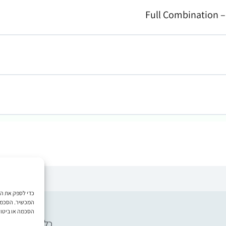
כדי לספק את החו
המכשיר. הסכמה ל
הסכמה או ביטול
כל הזכויות שמורות למרכז Five - יצירה, 